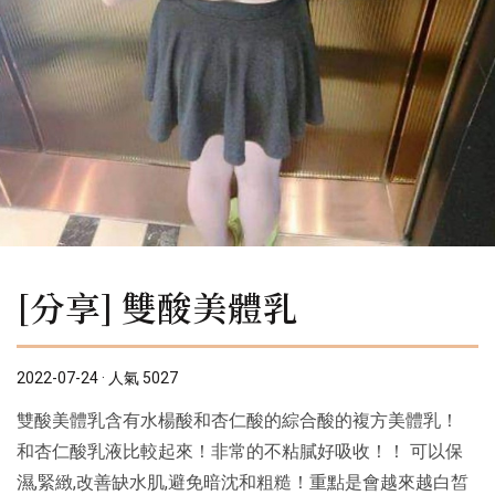
[分享] 雙酸美體乳
2022-07-24 · 人氣 5027
雙酸美體乳含有水楊酸和杏仁酸的綜合酸的複方美體乳！
和杏仁酸乳液比較起來！非常的不粘膩好吸收！！ 可以保
濕,緊緻,改善缺水肌,避免暗沈和粗糙！重點是會越來越白皙