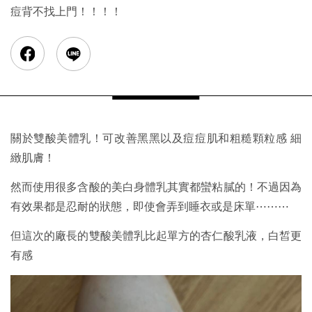
痘背不找上門！！！！
關於雙酸美體乳！可改善黑黑以及痘痘肌和粗糙顆粒感 細
緻肌膚！
然而使用很多含酸的美白身體乳其實都蠻粘膩的！不過因為
有效果都是忍耐的狀態，即使會弄到睡衣或是床單⋯⋯⋯
但這次的廠長的雙酸美體乳比起單方的杏仁酸乳液，白皙更
有感