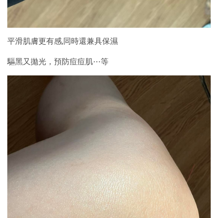
平滑肌膚更有感,同時還兼具保濕
驅黑又拋光，預防痘痘肌⋯等