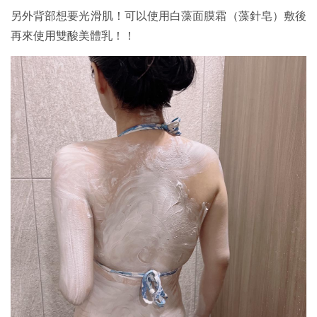
另外背部想要光滑肌！可以使用白藻面膜霜（藻針皂）敷後
再來使用雙酸美體乳！！