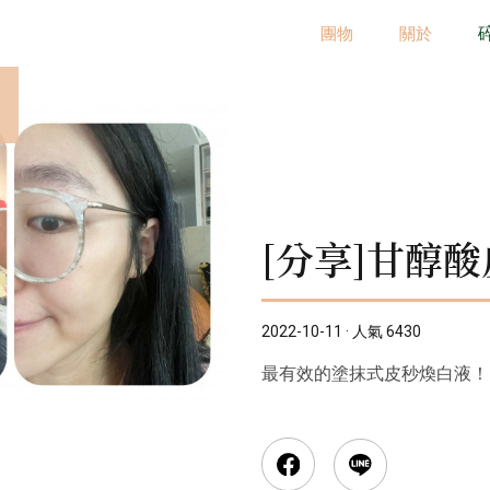
團物
關於
[分享]甘醇
2022-10-11 · 人氣 6430
最有效的塗抹式皮秒煥白液！