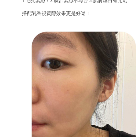
1.毛孔緊緻！2.臉部緊緻不垮台 3.肌膚煥白有元氣
搭配乳香視黃醇效果更是好呦！