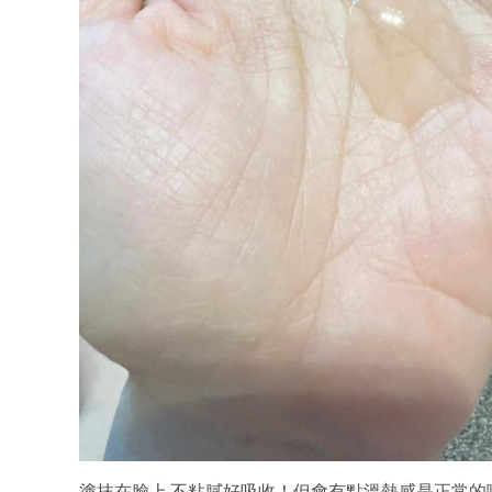
塗抹在臉上,不粘膩好吸收！但會有點溫熱感是正常的