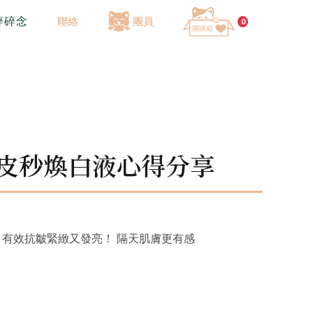
碎碎念
聯絡
團員
0
酸皮秒煥白液心得分享
 有效抗皺緊緻又發亮！ 隔天肌膚更有感