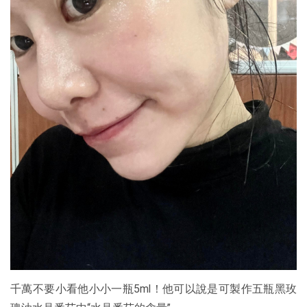
千萬不要小看他小小一瓶5ml！他可以說是可製作五瓶黑玫