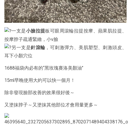
一支是
小臉拉提
板可眼周滾輪拉提按摩、蘋果肌拉提、
按摩脖子疏通緊緻，小v臉
另一支是
針滾輪
，可刺激彈力、美肌塑型、刺激頭皮、
耳下小顏穴位
1688福袋內必有的“黑玫瑰賽洛美顏油”
15ml早晚使用大約可以快一個月！
除非發現臉部改善的效果很好後～
又塗抹脖子～又塗抹其他部位才會用量更多～