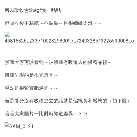
所以吸收會比egf慢一點點
但吸收後不粘膩～不癢癢～且很細緻柔滑～～
然而大家可以看到～被肌膚有吸進去的保養品後～
肌膚呈現的是很光透亮～
重點是很緊實飽滿的～～
若是養分沒有吸收進去的話就是偏蠟黃和鬆垮的（如下圖）
哈哈大家圖片一比對就知道差異～ＸＤ