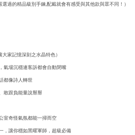
計嚴選過的精品級別手鍊,配戴就會有感受與其他款與眾不同！）
讓大家記憶深刻之水晶特色）
息，氣場沉穩連客訴都會自動閉嘴
話都像詩人轉世
、敢跟負能量說掰掰
公室奇怪氣氛都能一掃而空
合一，讓你穩如黑曜軍師，超級必備