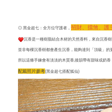
招財、擋煞、護
◎ 黑金超七：全方位守護者，
沉香是一種樹脂結合木材的天然香料，來自沉香樹
並非每棵沉香樹都會產生沉香，能夠達到「頂級」的
所以這條手鍊會有淡淡的木質香,後韻帶有甜味或奶香
配戴照片參考
(黑金超七搭配狐仙)