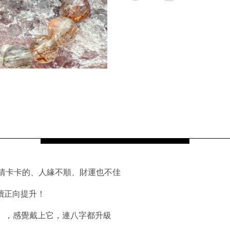
情卡卡的、人緣不順、財運也不佳
續正向提升！
f」，感覺戴上它，連八字都升級