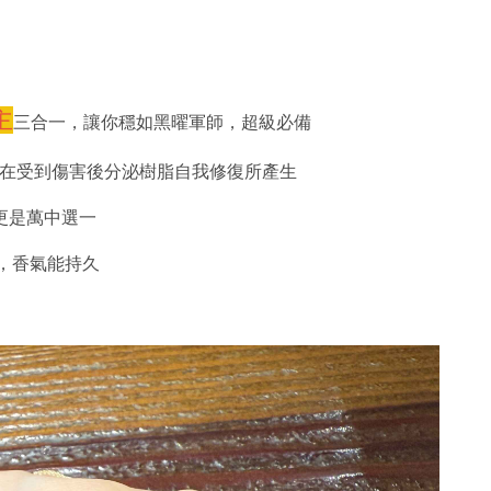
主
三合一，讓你穩如黑曜軍師，超級必備
在受到傷害後分泌樹脂自我修復所產生
更是萬中選一
，香氣能持久