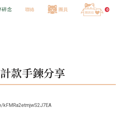
碎碎念
聯絡
團員
0
晶設計款手鍊分享
e/kFMRa2etmjwS2J7EA