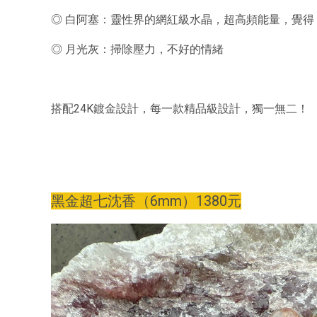
◎ 白阿塞：靈性界的網紅級水晶，超高頻能量，覺
◎ 月光灰：掃除壓力，不好的情緒
搭配24K鍍金設計，每一款精品級設計，獨一無二！
黑金超七沈香（6
mm）1380元