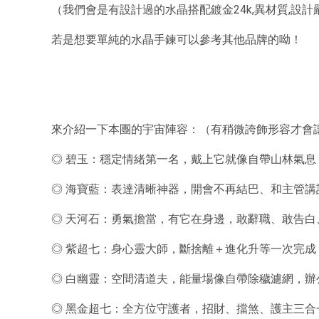
（我們會是有設計過的水晶搭配鍍金24k,異材質,設
若是想要單純的水晶手鍊可以參考其他品牌的呦！
來介紹一下本團的宇宙陣容：（有稍微誇飾形容才會
◎ 碧玉：穩定情緒第一名，戴上它就像自帶山林氣
◎ 海寶藍：表達清晰神器，開會不再結巴、和主管講
◎ 天河石：勇氣擔當，有它在身邊，敢辭職、敢告白
◎ 紫超七：身心靈大師，斷捨離＋進化升等一次完成
◎ 白幽靈：空間清道夫，能量場像自帶除穢濾網，辦
◎ 黑金超七：全方位守護者，招財、擋煞、護主三