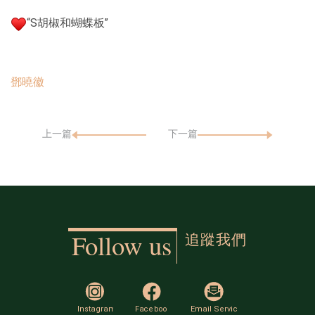
“S胡椒和蝴蝶板”
鄧曉徽
上一篇
下一篇
追蹤我們
Follow us