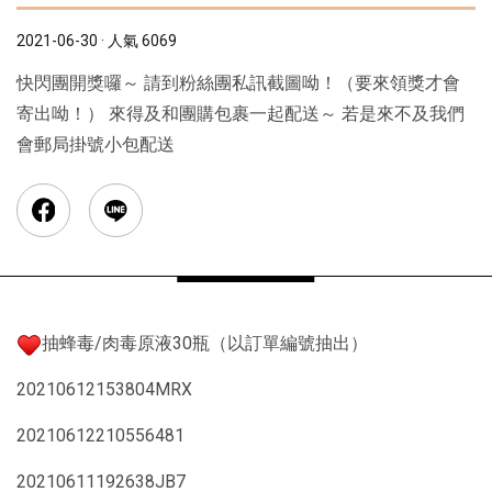
2021-06-30 · 人氣 6069
快閃團開獎囉～ 請到粉絲團私訊截圖呦！（要來領獎才會
寄出呦！） 來得及和團購包裹一起配送～ 若是來不及我們
會郵局掛號小包配送
抽蜂毒/肉毒原液30瓶（以訂單編號抽出）
20210612153804MRX
20210612210556481
20210611192638JB7