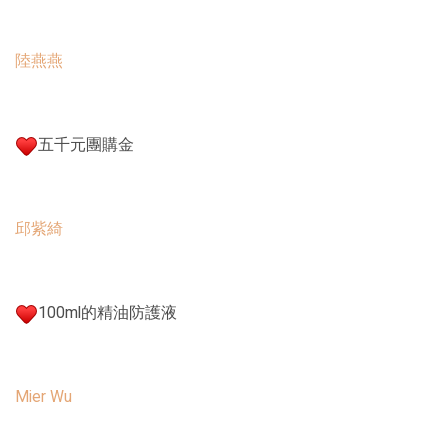
陸燕燕
五千元團購金
邱紫綺
100ml的精油防護液
Mier Wu