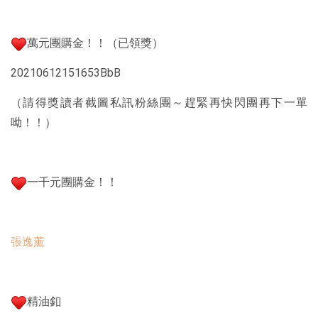
萬元團購金！！（已領獎）
20210612151653BbB
（請得獎讀者截圖私訊粉絲團～趕緊再快閃團再下一單
呦！！）
一千元團購金！！
張逸薰
精油釦