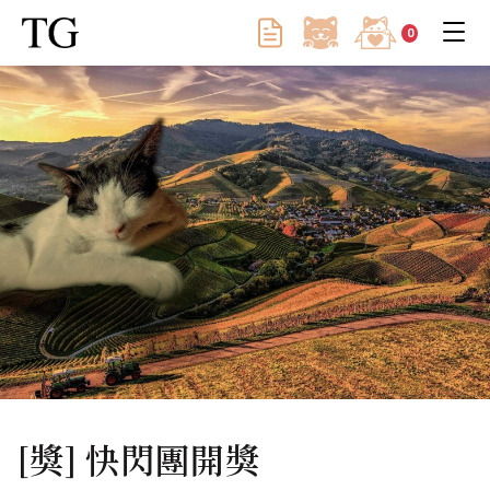
0
[獎] 快閃團開獎