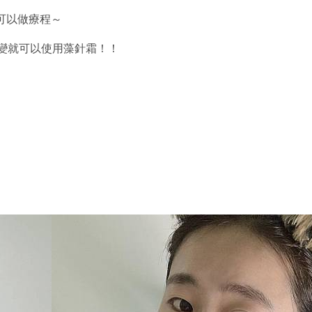
可以做療程～
變就可以使用藻針霜！！