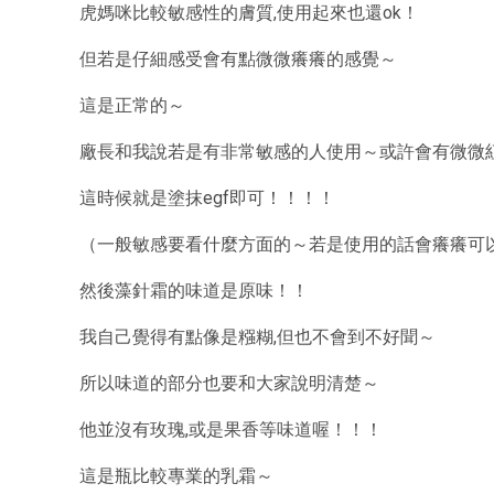
虎媽咪比較敏感性的膚質,使用起來也還ok！
但若是仔細感受會有點微微癢癢的感覺～
這是正常的～
廠長和我說若是有非常敏感的人使用～或許會有微微紅
這時候就是塗抹egf即可！！！！
（一般敏感要看什麼方面的～若是使用的話會癢癢可
然後藻針霜的味道是原味！！
我自己覺得有點像是糨糊,但也不會到不好聞～
所以味道的部分也要和大家說明清楚～
他並沒有玫瑰,或是果香等味道喔！！！
這是瓶比較專業的乳霜～