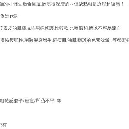
傷的可能性,適合痘痘,疤痕很深層的～但缺點就是療程超級痛！
,促進代謝
表皮的肌膚坑坑疤疤修護,比較軟,比較溫和,所以不容易流血
膚恢復彈性,刺激膠原增生,痘痘肌,油肌,曬斑的色素沈澱...等都
感磨平/痘痘/凹凸不平...等
都有