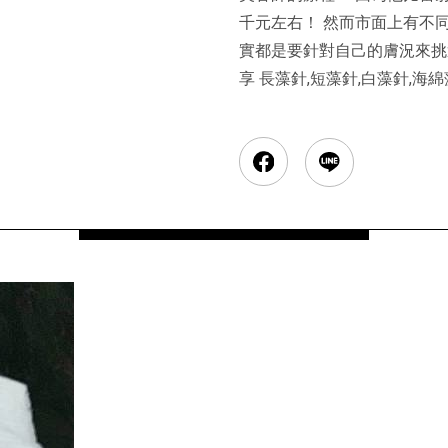
千元左右！ 然而市面上有不
實都是要針對自己的膚況來挑
享 長藻針,短藻針,白藻針,海