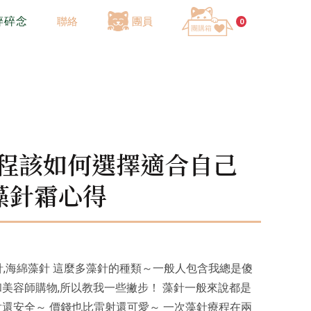
碎碎念
聯絡
團員
0
療程該如何選擇適合自己
藻針霜心得
針,海綿藻針 這麼多藻針的種類～一般人包含我總是傻
和美容師購物,所以教我一些撇步！ 藻針一般來說都是
射還安全～ 價錢也比雷射還可愛～ 一次藻針療程在兩