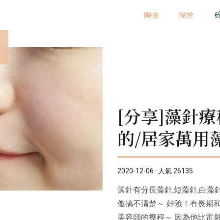
團物
關於
[分享]藻針
的/居家萬用
2020-12-06 · 人氣 26135
藻針有分長藻針,短藻針,白藻
傻搞不清楚～ 好險！有長期
美容師的療程～ 因為他比雷