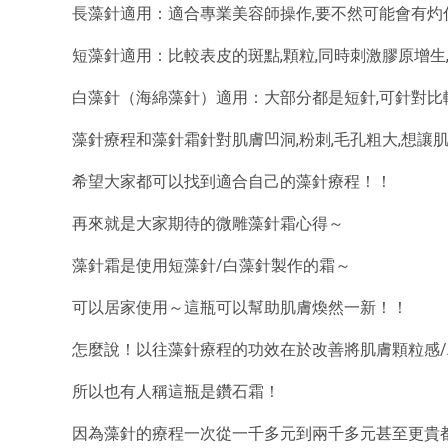
長藻針適用：適合專業美容師操作,要不然可能會有灼
短藻針適用：比較表皮的斑點,顆粒,同時刺激膠原增生
白藻針（海綿藻針）適用：大部分都是短針,可針對比較
藻針療程和藻針霜針對肌膚凹洞,粉刺,毛孔粗大,想讓肌
希望大家都可以找到適合自己的藻針療程！！
再來就是大家期待的微雕藻針霜心得～
藻針霜是使用短藻針/白藻針製作的霜～
可以居家使用～這瓶可以幫助肌膚煥然一新！！
怎麼說！以往藻針療程的功效在於改善將肌膚顆粒感/粗糙
所以也有人稱這瓶是鑽石霜！
因為藻針的療程一次從一千多元到兩千多元甚至更貴