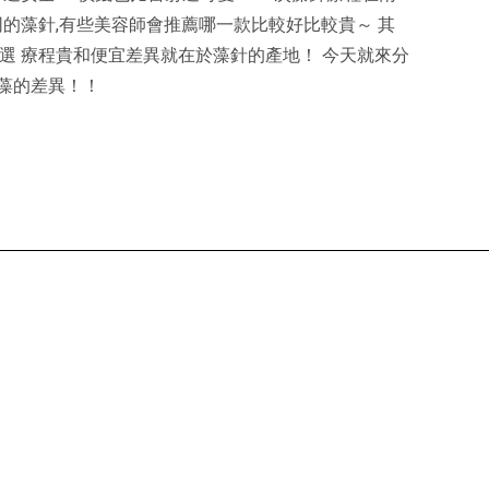
同的藻針,有些美容師會推薦哪一款比較好比較貴～ 其
選 療程貴和便宜差異就在於藻針的產地！ 今天就來分
綿藻的差異！！