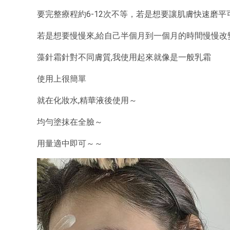
要完整療程約6-12次不等，若是想要讓肌膚快速磨平
若是想要慢慢來,給自己半個月到一個月的時間慢慢改
藻針霜針對不同膚質,我使用起來就像是一般乳霜
使用上很簡單
就在化妝水,精華液後使用～
均勻塗抹在全臉～
用量適中即可～～