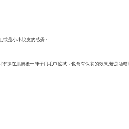
,或是小小脫皮的感覺～
以塗抹在肌膚後一陣子用毛巾擦拭～也會有保養的效果,若是酒糟