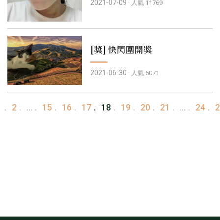
2021-07-09 ·
人氣 11769
[獎] 快閃團開獎
2021-06-30 ·
人氣 6071
1
2
...
15
16
17
18
19
20
21
...
24
2