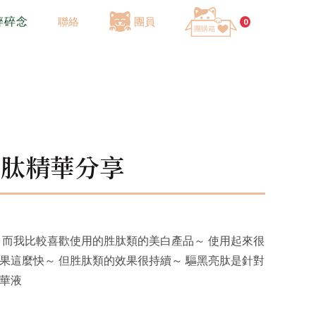
碎碎念
聯絡
團員
0
亮肽精華分享
 而我比較喜歡使用的胜肽類的美白產品～ 使用起來很
果這麼快～ 但胜肽類的效果很持續～ 驅黑亮肽是針對
華液