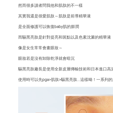
然而很多讀者問我他和肌肽的不一樣
其實我還是很愛肌肽～肌肽是前導精華液
是全面修護可以恢復baby肌的膨潤
而驅黑亮肽是針對提亮和斑點以及色素沈澱的精華液
像是女生常常會畫眼妝～
眼妝若是沒有卸除乾淨就會暗沉
驅黑亮肽廠長是使用全新皮層傳輸技術和日本進口高
使用時可以先pga>肌肽>驅黑亮肽....這樣呦！一系