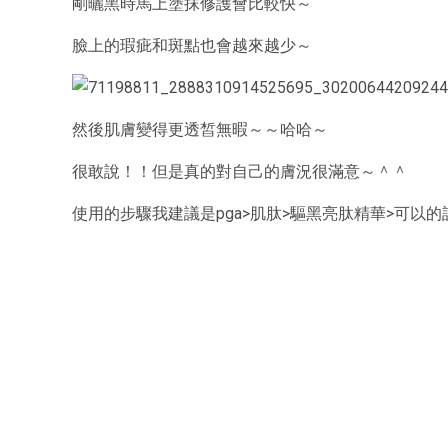
剛曬黑時馬上塗抹修護會比較快～
臉上的瑕疵和斑點也會越來越少～
然後肌膚變得更透皙無暇～～哈哈～
很敢說！！但是真的對自己的膚況很滿意～＾＾
使用的步驟我建議是pga>肌肽>驅黑亮肽精華>可以的