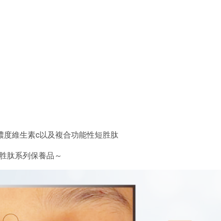
濃度維生素c以及複合功能性短胜肽
列的胜肽系列保養品～