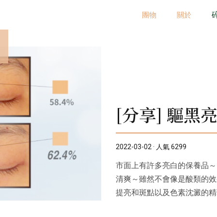
團物
關於
[分享] 驅黑
2022-03-02 · 人氣 6299
市面上有許多亮白的保養品～
清爽～雖然不會像是酸類的效
提亮和斑點以及色素沈澱的精