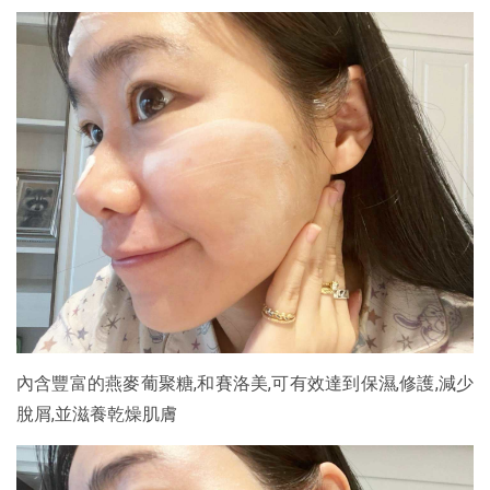
內含豐富的燕麥葡聚糖,和賽洛美,可有效達到保濕,修護,減少
脫屑,並滋養乾燥肌膚