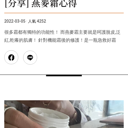
[分享] 燕麥霜心得
2022-03-05 · 人氣 4252
很多霜都有獨特的功能性！ 而燕麥霜主要就是呵護脫皮,泛
紅,乾癢的肌膚！ 針對機能霜後的修護！是一瓶急救好霜