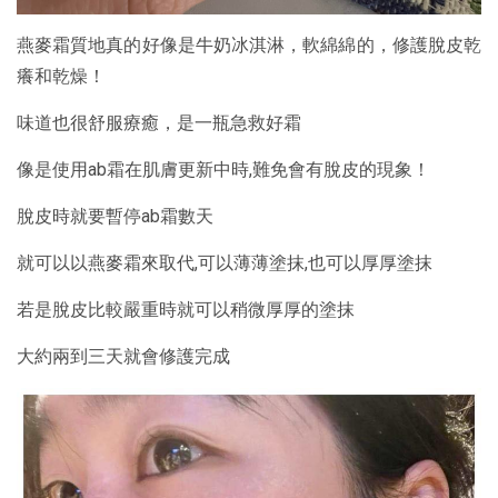
燕麥霜質地真的好像是牛奶冰淇淋，軟綿綿的，修護脫皮乾
癢和乾燥！
味道也很舒服療癒，是一瓶急救好霜
像是使用ab霜在肌膚更新中時,難免會有脫皮的現象！
脫皮時就要暫停ab霜數天
就可以以燕麥霜來取代,可以薄薄塗抹,也可以厚厚塗抹
若是脫皮比較嚴重時就可以稍微厚厚的塗抹
大約兩到三天就會修護完成