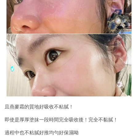
且燕麥霜的質地好吸收不粘膩！
即使是厚厚塗抹一段時間完全吸收後！完全不黏膩！
過程中也不粘膩好推均勻好保濕呦