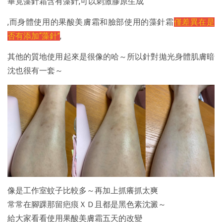
畢竟藻針霜含有藻針,可以刺激膠原生成
,而身體使用的果酸美膚霜和臉部使用的藻針霜
僅差異在是
否有添加“藻針”
,
其他的質地使用起來是很像的哈～所以針對拋光身體肌膚暗
沈也很有一套～
像是工作室蚊子比較多～再加上抓癢抓太爽
常常在腳踝那留疤痕ＸＤ且都是黑色素沈澱～
給大家看看使用果酸美膚霜五天的改變