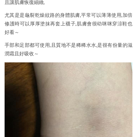
且讓肌膚恢復細緻,
尤其是是龜裂乾燥紋路的身體肌膚,平常可以薄薄使用,加倍
修護時可以厚厚塗抹再套上襪子,肌膚會很幼咪咪穿涼鞋也
好看～
手部和足部都可使用,且質地不是稀稀水水,是很有份量的滋
潤霜且好吸收～