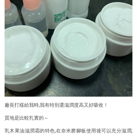
廠長打樣給我時,我有特別選滋潤度高又好吸收！
質地是比較扎實的～
乳木果油滋潤霜的特色,在奈米磨腳板使用後可以充分滋潤,