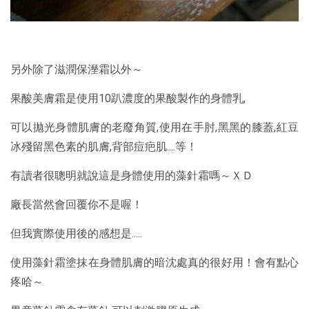
另外除了滋潤保溼霜以外～
果酸美膚霜是使用10趴濃度的果酸製作的身體乳,
可以拋光身體肌膚的老廢角質,使用在手肘,黑黑的膝蓋,紅豆
冰殘留黑色素的肌膚,背部痘疤肌....等！
有讀者很聰明就說這是身體使用的藻針霜嗎～ＸＤ
廠長當然會回覆你不是喔！
但我實際使用後的感想是.....
使用藻針霜塗抹在身體肌膚的暗沈處真的很好用！會有點心
疼哈～