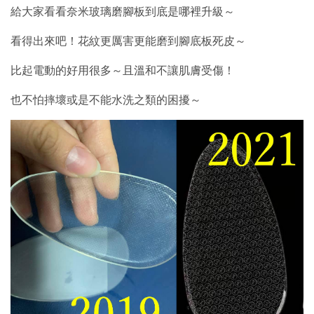
給大家看看奈米玻璃磨腳板到底是哪裡升級～
看得出來吧！花紋更厲害更能磨到腳底板死皮～
比起電動的好用很多～且溫和不讓肌膚受傷！
也不怕摔壞或是不能水洗之類的困擾～