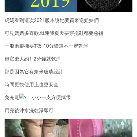
虎媽看到這次2021版本說她要買來送姐妹們
可見媽媽多喜歡,就連我夏天要穿拖鞋都要惡補
一般磨腳機要花5-10分鐘還不一定乾淨
但它磨大約1-2分鐘就乾淨
那是因為它有奈米玻璃設計
時間更快使用上也更安全，
免充電
，小小一支方便攜帶
用完後沖水洗乾淨即可