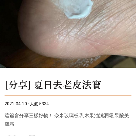
[分享] 夏日去老皮法寶
2021-04-20 · 人氣 5334
這篇會分享三樣好物！ 奈米玻璃板,乳木果油滋潤霜,果酸美
膚霜